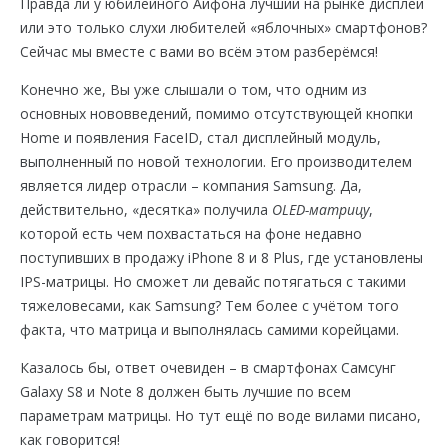
Правда ли у юбилейного Айфона лучший на рынке дисплей
или это только слухи любителей «яблочных» смартфонов?
Сейчас мы вместе с вами во всём этом разберёмся!
Конечно же, Вы уже слышали о том, что одним из
основных нововведений, помимо отсутствующей кнопки
Home и появления FaceID, стал дисплейный модуль,
выполненный по новой технологии. Его производителем
является лидер отрасли – компания Samsung. Да,
действительно, «десятка» получила
OLED-матрицу
,
которой есть чем похвастаться на фоне недавно
поступивших в продажу iPhone 8 и 8 Plus, где установлены
IPS-матрицы. Но сможет ли девайс потягаться с такими
тяжеловесами, как Samsung? Тем более с учётом того
факта, что матрица и выполнялась самими корейцами.
Казалось бы, ответ очевиден – в смартфонах Самсунг
Galaxy S8 и Note 8 должен быть лучшие по всем
параметрам матрицы. Но тут ещё по воде вилами писано,
как говорится!